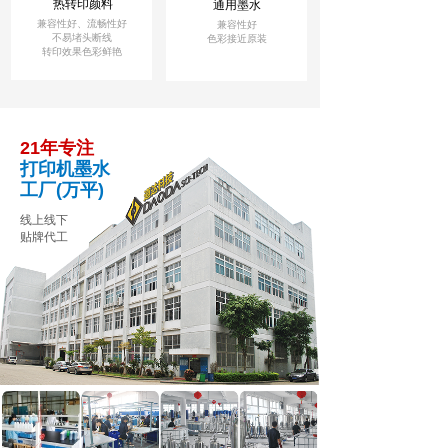
热转印颜料
通用墨水
兼容性好、流畅性好
兼容性好
不易堵头断线
色彩接近原装
转印效果色彩鲜艳
21年专注
打印机墨水
工厂(万平)
线上线下
贴牌代工