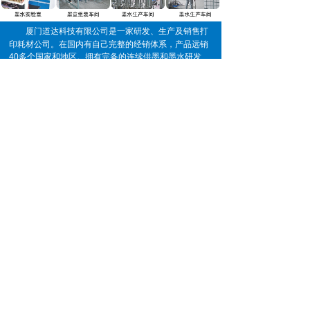
厦门道达科技有限公司是一家研发、生产及销售打
印耗材公司。
在国内有
自己完整的经销体系，产品远销
40多个国家和地区。拥有完备的连续供墨和墨水研发、
测试及生产设备，有高级专业研发人员、经验丰富的生
产及管理人员，生产车间及研发实验室共一万多平方
米，专业生产墨水、连供、内胆墨盒、芯片、相纸、配
件等产品。
让购物变得
追求完美品质，减少中间环节，让好的产品更便宜！
简单化！提供高性价比的产品！
诚信经营，多方共赢！
以质为根、以诚为本
以德为先、以信为基！